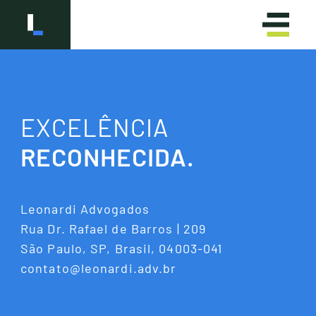
EXCELÊNCIA
RECONHECIDA.
OLÁ
HELLO
Leonardi Advogados
Rua Dr. Rafael de Barros | 209
São Paulo, SP, Brasil, 04003-041
contato@leonardi.adv.br
Q
U
E
M
S
O
M
O
S