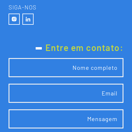
SIGA-NOS
O
Q
U
E
F
A
Z
E
M
O
S
Entre em contato:
I
N
S
I
G
H
T
S
E
Q
U
I
P
E