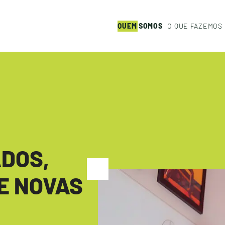
Q
U
E
M
S
O
M
O
S
O
Q
U
E
F
A
Z
E
M
O
S
DOS,
 E NOVAS