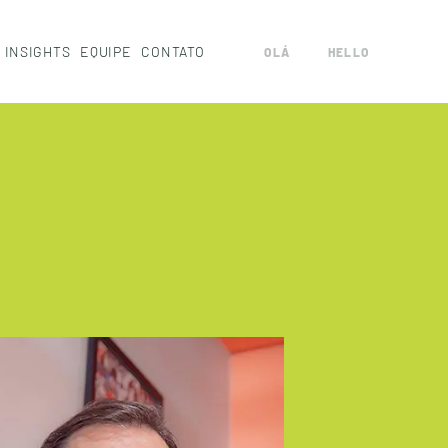
I
N
S
I
G
H
T
S
E
Q
U
I
P
E
C
O
N
T
A
T
O
OLÁ
HELLO