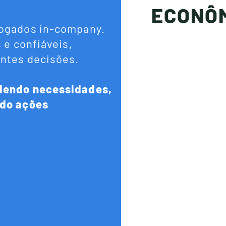
ECONÔ
vogados in-company.
 e confiáveis,
antes decisões.
dendo necessidades,
ndo ações